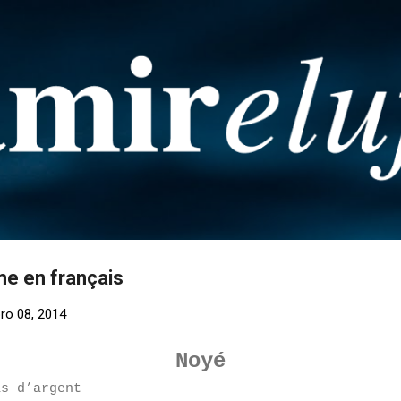
Pular para o conteúdo principal
e en français
o 08, 2014
Noyé
as d’argent