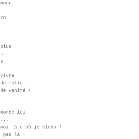
amour
ien
n
n
 plus
us
us
 vivre
 de folie !
 de vanité !
.
 monde ici
i...
 moi là d’où je viens !
s pas là !