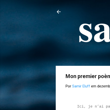
Mon premier poèm
Por
Samir Eluff
em
dezembr
Ici, je n’ai p