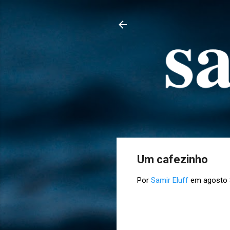
Um cafezinho
Por
Samir Eluff
em
agosto 